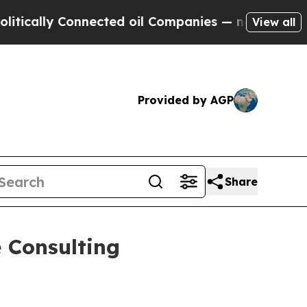
lly Connected oil Companies — not Taxpayers — t
View all
Provided by AGP
Share
 Consulting