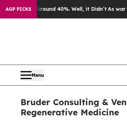
loor Around 40%. Well, it Didn’t
As war With Ir
AGP PICKS
Menu
Bruder Consulting & Ve
Regenerative Medicine