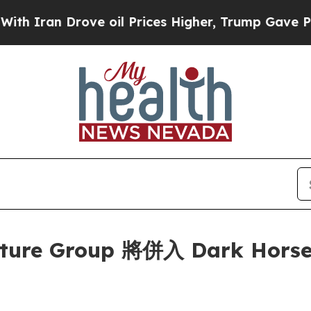
an Drove oil Prices Higher, Trump Gave Politica
nture Group 將併入 Dark Horse