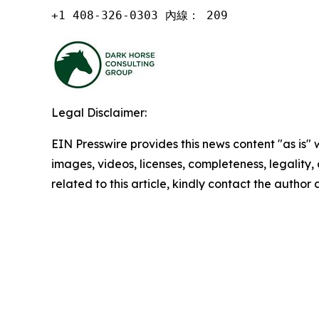
+1 408-326-0303 內線： 209
Legal Disclaimer:
EIN Presswire provides this news content "as is" 
images, videos, licenses, completeness, legality, o
related to this article, kindly contact the author