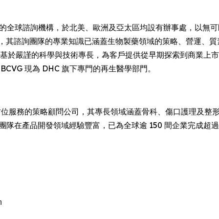
4 年的全球諮詢機構，於北美、歐洲及亞太區均設有辦事處，以
展，其諮詢團隊的專業知識已涵蓋生物製藥領域的策略、營運、質
務建基於嚴謹的科學與技術專長，為客戶提供從早期探索到商業上
ing，而 BCVG 現為 DHC 旗下專門的再生醫學部門。
位服務的策略顧問公司，其專長領域涵蓋骨科、傷口護理及整
團隊在產品開發領域經驗豐富，已為全球逾 150 間企業完成超過

