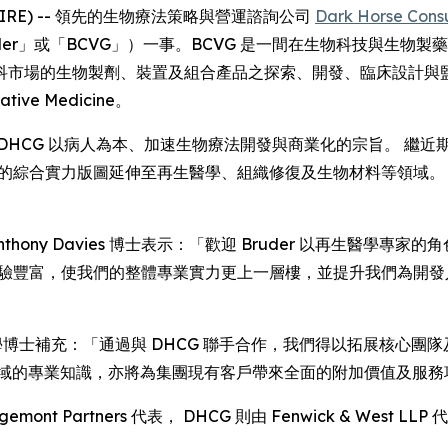
EWSWIRE) -- 領先的生物療法策略與營運諮詢公司
Dark Horse Cons
uder」或「BCVG」）一事。BCVG 是一間在生物科技與生
的生物製劑、裝置及組合產品之探索、開發、臨床設計與監管審批流程
tive Medicine。
DHCG 以病人為本、加速生物療法開發與商業化的宗旨。 繼近
的綜合實力版圖延伸至再生醫學、組織修復及生物材料等領域。 Br
政總裁 Anthony Davies 博士表示：「歡迎 Bruder 以再生醫學
界經驗豐富，使我們的整體專業實力更上一層樓，並提升我們為開
er 醫學及哲學博士補充：「通過與 DHCG 聯手合作，我們得以拓展
領域的專業知識，亦將為集團現有客戶帶來全面的附加價值及服務
emont Partners 代表， DHCG 則由 Fenwick & West LLP