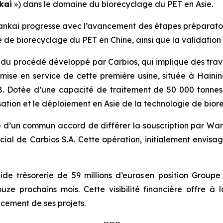
kai
») dans le domaine du biorecyclage du PET en Asie.
ankai progresse avec l’avancement des étapes préparatoir
 de biorecyclage du PET en Chine, ainsi que la validation
du procédé développé par Carbios, qui implique des tra
a mise en service de cette première usine, située à Haini
28. Dotée d’une capacité de traitement de 50 000 tonnes 
isation et le déploiement en Asie de la technologie de b
é d’un commun accord de différer la souscription par Wa
ocial de Carbios S.A. Cette opération, initialement envisa
de trésorerie de 59 millions d’euros en position Groupe 
ze prochains mois. Cette visibilité financière offre à 
ncement de ses projets.