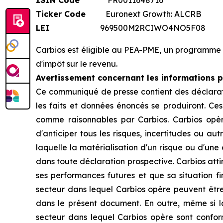
ISIN Code
FR0011648716
Ticker Code
Euronext Growth: ALCRB
LEI
969500M2RCIWO4NO5F08
Carbios est éligible au PEA-PME, un programme 
d'impôt sur le revenu.
Avertissement concernant les informations pr
Ce communiqué de presse contient des déclarati
les faits et données énoncés se produiront. Ce
comme raisonnables par Carbios. Carbios opèr
d'anticiper tous les risques, incertitudes ou au
laquelle la matérialisation d'un risque ou d'un
dans toute déclaration prospective. Carbios atti
ses performances futures et que sa situation fina
secteur dans lequel Carbios opère peuvent être
dans le présent document. En outre, même si la s
secteur dans lequel Carbios opère sont confor