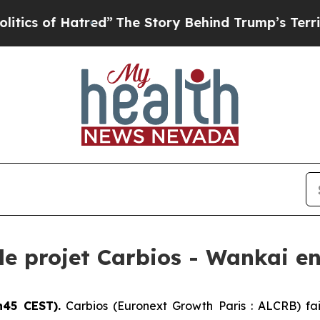
f Hatred”
The Story Behind Trump’s Terrible Appr
le projet Carbios - Wankai e
h45 CEST).
Carbios (Euronext Growth Paris : ALCRB) fai