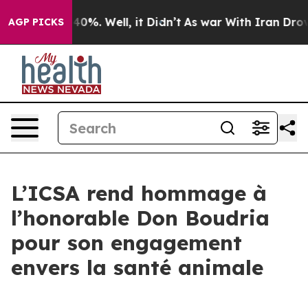
round 40%. Well, it Didn’t
As war With Iran Drove oi
AGP PICKS
L’ICSA rend hommage à
l’honorable Don Boudria
pour son engagement
envers la santé animale